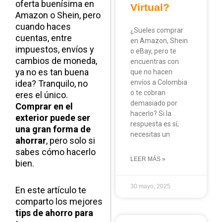
oferta buenísima en
Virtual?
Amazon o Shein, pero
cuando haces
¿Sueles comprar
cuentas, entre
en Amazon, Shein
impuestos, envíos y
o eBay, pero te
cambios de moneda,
encuentras con
ya no es tan buena
que no hacen
idea? Tranquilo, no
envíos a Colombia
o te cobran
eres el único.
demasiado por
Comprar en el
hacerlo? Si la
exterior puede ser
respuesta es sí,
una gran forma de
necesitas un
ahorrar
, pero solo si
sabes cómo hacerlo
LEER MÁS »
bien.
30 mayo, 2025
En este artículo te
comparto los mejores
tips de ahorro para